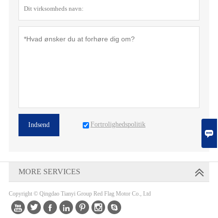
Fortrolighedspolitik
Indsend

MORE SERVICES
Copyright © Qingdao Tianyi Group Red Flag Motor Co., Ltd






